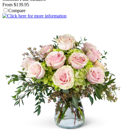
From $139.95
Compare