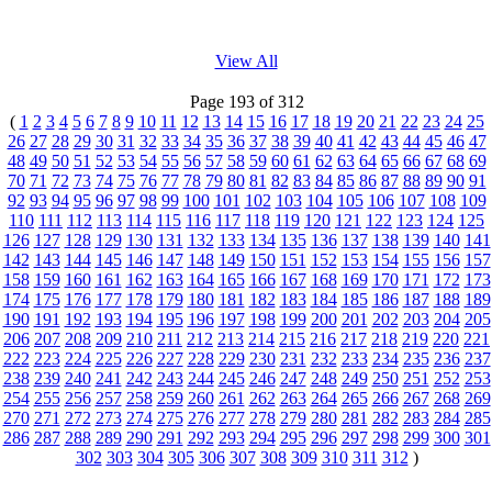
View All
Page 193 of 312
(
1
2
3
4
5
6
7
8
9
10
11
12
13
14
15
16
17
18
19
20
21
22
23
24
25
26
27
28
29
30
31
32
33
34
35
36
37
38
39
40
41
42
43
44
45
46
47
48
49
50
51
52
53
54
55
56
57
58
59
60
61
62
63
64
65
66
67
68
69
70
71
72
73
74
75
76
77
78
79
80
81
82
83
84
85
86
87
88
89
90
91
92
93
94
95
96
97
98
99
100
101
102
103
104
105
106
107
108
109
110
111
112
113
114
115
116
117
118
119
120
121
122
123
124
125
126
127
128
129
130
131
132
133
134
135
136
137
138
139
140
141
142
143
144
145
146
147
148
149
150
151
152
153
154
155
156
157
158
159
160
161
162
163
164
165
166
167
168
169
170
171
172
173
174
175
176
177
178
179
180
181
182
183
184
185
186
187
188
189
190
191
192
193
194
195
196
197
198
199
200
201
202
203
204
205
206
207
208
209
210
211
212
213
214
215
216
217
218
219
220
221
222
223
224
225
226
227
228
229
230
231
232
233
234
235
236
237
238
239
240
241
242
243
244
245
246
247
248
249
250
251
252
253
254
255
256
257
258
259
260
261
262
263
264
265
266
267
268
269
270
271
272
273
274
275
276
277
278
279
280
281
282
283
284
285
286
287
288
289
290
291
292
293
294
295
296
297
298
299
300
301
302
303
304
305
306
307
308
309
310
311
312
)