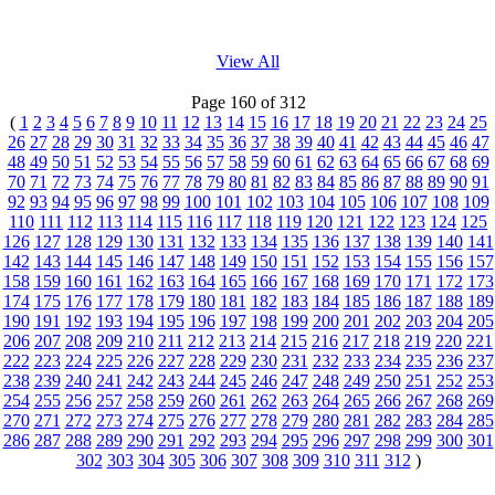
View All
Page 160 of 312
(
1
2
3
4
5
6
7
8
9
10
11
12
13
14
15
16
17
18
19
20
21
22
23
24
25
26
27
28
29
30
31
32
33
34
35
36
37
38
39
40
41
42
43
44
45
46
47
48
49
50
51
52
53
54
55
56
57
58
59
60
61
62
63
64
65
66
67
68
69
70
71
72
73
74
75
76
77
78
79
80
81
82
83
84
85
86
87
88
89
90
91
92
93
94
95
96
97
98
99
100
101
102
103
104
105
106
107
108
109
110
111
112
113
114
115
116
117
118
119
120
121
122
123
124
125
126
127
128
129
130
131
132
133
134
135
136
137
138
139
140
141
142
143
144
145
146
147
148
149
150
151
152
153
154
155
156
157
158
159
160
161
162
163
164
165
166
167
168
169
170
171
172
173
174
175
176
177
178
179
180
181
182
183
184
185
186
187
188
189
190
191
192
193
194
195
196
197
198
199
200
201
202
203
204
205
206
207
208
209
210
211
212
213
214
215
216
217
218
219
220
221
222
223
224
225
226
227
228
229
230
231
232
233
234
235
236
237
238
239
240
241
242
243
244
245
246
247
248
249
250
251
252
253
254
255
256
257
258
259
260
261
262
263
264
265
266
267
268
269
270
271
272
273
274
275
276
277
278
279
280
281
282
283
284
285
286
287
288
289
290
291
292
293
294
295
296
297
298
299
300
301
302
303
304
305
306
307
308
309
310
311
312
)